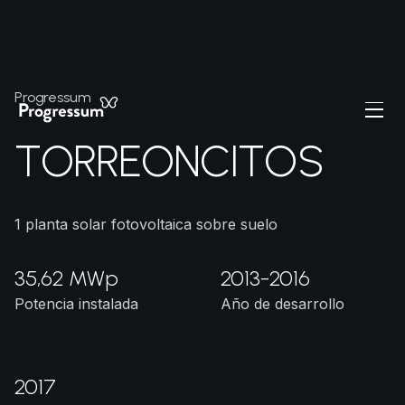
Progressum
T
O
R
R
E
O
N
C
I
T
O
S
1 planta solar fotovoltaica sobre suelo
35,62 MWp
2013-2016
Potencia instalada
Año de desarrollo
2017