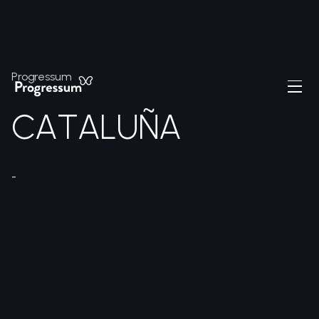
Progressum
C
A
T
A
L
U
Ñ
A
-